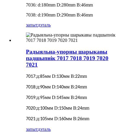
7036: d:180mm D:280mm B:46mm
7038: d:190mm D:290mm B:46mm
запыт
дэталь
Радыяльна-упорны шарыкавы
падшыпнік 7017 7018 7019 7020
7021
:д:
мм D:
мм B:
mm
7017
85
130
22
:д:
мм D:
мм B:
mm
7018
90
140
24
:д:
мм D:
мм B:
mm
7019
95
145
24
:д:
мм D:
мм B:
mm
7020
100
150
24
:д:
мм D:
мм B:
mm
7021
105
160
26
запыт
дэталь