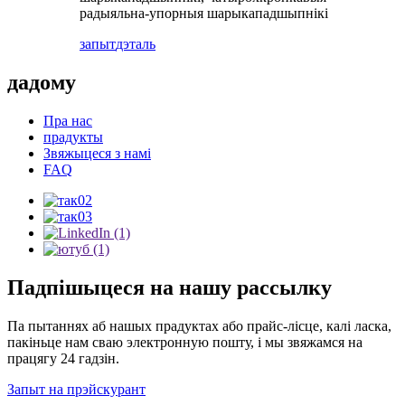
радыяльна-упорныя шарыкападшыпнікі
запыт
дэталь
дадому
Пра нас
прадукты
Звяжыцеся з намі
FAQ
Падпішыцеся на нашу рассылку
Па пытаннях аб нашых прадуктах або прайс-лісце, калі ласка,
пакіньце нам сваю электронную пошту, і мы звяжамся на
працягу 24 гадзін.
Запыт на прэйскурант