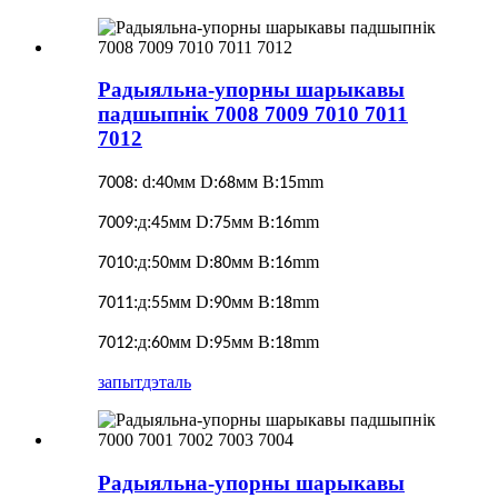
Радыяльна-упорны шарыкавы
падшыпнік 7008 7009 7010 7011
7012
:
d:
мм D:
мм B:
mm
7008
40
68
15
:д:
мм D:
мм B:
mm
7009
45
75
16
:д:
мм D:
мм B:
mm
7010
50
80
16
:д:
мм D:
мм B:
mm
7011
55
90
18
:д:
мм D:
мм B:
mm
7012
60
95
18
запыт
дэталь
Радыяльна-упорны шарыкавы