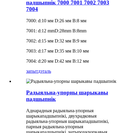
падшыпнік 7000 7001 7002 7003
7004
7000: d:10 мм D:26 мм B:8 мм
7001: d:12 mmD:28mm B:8mm
7002: d:15 мм D:32 мм B:9 мм
7003: d:17 мм D:35 мм B:10 мм
7004: d:20 мм D:42 мм B:12 мм
запыт
дэталь
Радыяльна-упорны шарыкавы
падшыпнік
Аднарадныя радыяльна-упорныя
шарыкападшыпнікі, двухрадковыя
радыяльна-упорныя шарыкападшыпнікі,
парныя радыяльна-упорныя
шарыкападшыпнікі, чатырохкропкавыя