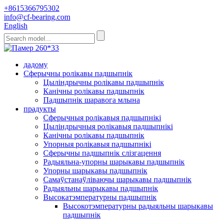
+8615366795302
info@cf-bearing.com
English
дадому
Сферычны ролікавы падшыпнік
Цыліндрычны ролікавы падшыпнік
Канічны ролікавы падшыпнік
Падшыпнік шаравога млына
прадукты
Сферычныя ролікавыя падшыпнікі
Цыліндрычныя ролікавыя падшыпнікі
Канічны ролікавы падшыпнік
Упорныя ролікавыя падшыпнікі
Сферычны падшыпнік слізгацення
Радыяльна-упорны шарыкавы падшыпнік
Упорны шарыкавы падшыпнік
Самаўстанаўліваючы шарыкавы падшыпнік
Радыяльны шарыкавы падшыпнік
Высокатэмпературны падшыпнік
Высокотэмпературны радыяльны шарыкавы
падшыпнік