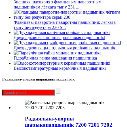
Знешняя шасцярня з фланцавым паваротным
падшыпнікам лёгкага тыпу 231 ...
Фланцавы паваротна-паваротны падшыпнік лёгкага
тыпу без рэдуктара 230 S...
Двухрадковыя канічныя ролікавыя падшыпнікі
Двухрадковыя цыліндрычныя ролікавыя падшыпнікі
Гідраўлічная гайка мацавання падшыпніка
Высокотэмпературныя керамічныя падшыпнікі
Радыяльна-упорны шарыкавы падшыпнік
Радыяльна-упорны
шарыкападшыпнік 7200 7201 7202