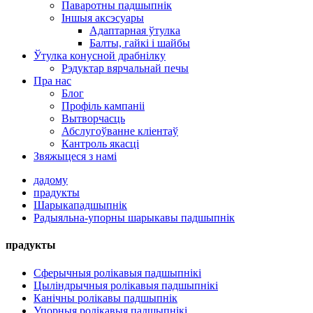
Паваротны падшыпнік
Іншыя аксэсуары
Адаптарная ўтулка
Балты, гайкі і шайбы
Ўтулка конусной драбнілку
Рэдуктар вярчальнай печы
Пра нас
Блог
Профіль кампаніі
Вытворчасць
Абслугоўванне кліентаў
Кантроль якасці
Звяжыцеся з намі
дадому
прадукты
Шарыкападшыпнік
Радыяльна-упорны шарыкавы падшыпнік
прадукты
Сферычныя ролікавыя падшыпнікі
Цыліндрычныя ролікавыя падшыпнікі
Канічны ролікавы падшыпнік
Упорныя ролікавыя падшыпнікі