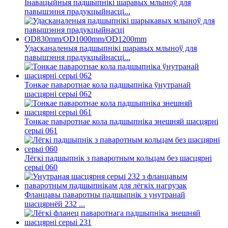
Інавацыйныя падшыпнікі шаравых млыноў для
павышэння прадукцыйнасці...
Удасканаленыя падшыпнікі шаравых млыноў для
павышэння прадукцыйнасці...
Тонкае паваротнае кола падшыпніка ўнутранай
шасцярні серыі 062
Тонкае паваротнае кола падшыпніка знешняй шасцярні
серыі 061
Лёгкі падшыпнік з паваротным кольцам без шасцярні
серыі 060
Фланцавы паваротны падшыпнік з унутранай
шасцярнёй 232 ...