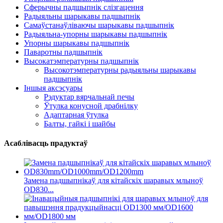
Сферычны падшыпнік слізгацення
Радыяльны шарыкавы падшыпнік
Самаўстанаўліваючы шарыкавы падшыпнік
Радыяльна-упорны шарыкавы падшыпнік
Упорны шарыкавы падшыпнік
Паваротны падшыпнік
Высокатэмпературны падшыпнік
Высокотэмпературны радыяльны шарыкавы
падшыпнік
Іншыя аксэсуары
Рэдуктар вярчальнай печы
Ўтулка конусной драбнілку
Адаптарная ўтулка
Балты, гайкі і шайбы
Асаблівасць прадуктаў
Замена падшыпнікаў для кітайскіх шаравых млыноў
OD830...