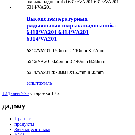
Высокотэмпературныя
радыяльныя шарыкападшыпнікі
6310/VA201 6313/VA201
6314/VA201
:
:
mm
:
mm
:
mm
6310/VA201
d
50
D
110
B
27
6
/VA201
:
:
mm
:
mm
:
mm
313
d
65
D
140
B
33
:
:
мм D:
mm
:
mm
6314/VA201
d
70
150
B
35
запыт
дэталь
1
2
Далей >
>>
Старонка 1 / 2
дадому
Пра нас
прадукты
Звяжыцеся з намі
FAQ