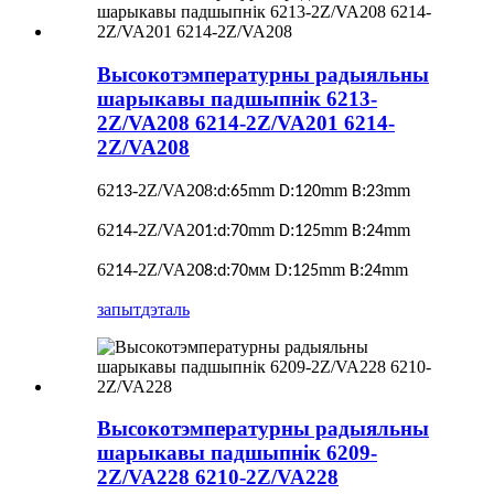
Высокотэмпературны радыяльны
шарыкавы падшыпнік 6213-
2Z/VA208 6214-2Z/VA201 6214-
2Z/VA208
62
-2Z/VA2
8
:
:
mm
:
mm
:
mm
13
0
d
65
D
120
B
23
62
-2Z/VA2
:
:
mm
:
mm
:
mm
14
01
d
70
D
125
B
24
62
-2Z/VA2
:
:
мм D:
mm
:
mm
14
08
d
70
125
B
24
запыт
дэталь
Высокотэмпературны радыяльны
шарыкавы падшыпнік 6209-
2Z/VA228 6210-2Z/VA228