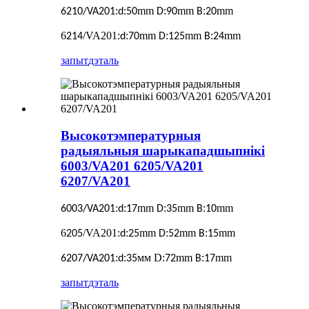
:
:
mm
:
mm
:
mm
6210/VA201
d
50
D
90
B
20
6
/VA201
:
:
mm
:
mm
:
mm
214
d
70
D
125
B
24
запыт
дэталь
Высокотэмпературныя
радыяльныя шарыкападшыпнікі
6003/VA201 6205/VA201
6207/VA201
:
:
mm
:
mm
:
mm
6003/VA201
d
17
D
35
B
10
6
/VA201
:
:
mm
:
mm
:
mm
205
d
25
D
52
B
15
:
:
мм D:
mm
:
mm
6207/VA201
d
35
72
B
17
запыт
дэталь