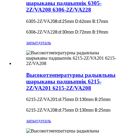
шарыкавы падшыпнік 6305-
2Z/VA208 6306-2Z/VA228
6
-2Z/VA2
:
:
mm
:
mm
:
mm
305
08
d
25
D
62
B
17
6
-2Z/VA2
:
:
mm
:
mm
:
mm
306
28
d
30
D
72
B
19
запыт
дэталь
Высокотэмпературны радыяльны
шарыкавы падшыпнік 6215-
2Z/VA201 6215-2Z/VA208
62
-2Z/VA2
:
:
mm
:
mm
:
mm
15
01
d
75
D
130
B
25
62
-2Z/VA2
:
:
mm
:
mm
:
mm
15
08
d
75
D
130
B
25
запыт
дэталь