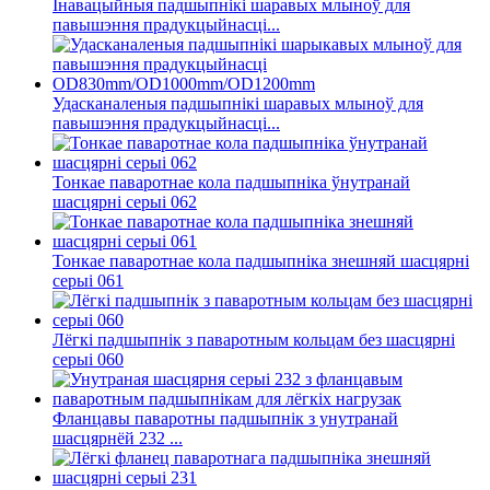
Інавацыйныя падшыпнікі шаравых млыноў для
павышэння прадукцыйнасці...
Удасканаленыя падшыпнікі шаравых млыноў для
павышэння прадукцыйнасці...
Тонкае паваротнае кола падшыпніка ўнутранай
шасцярні серыі 062
Тонкае паваротнае кола падшыпніка знешняй шасцярні
серыі 061
Лёгкі падшыпнік з паваротным кольцам без шасцярні
серыі 060
Фланцавы паваротны падшыпнік з унутранай
шасцярнёй 232 ...