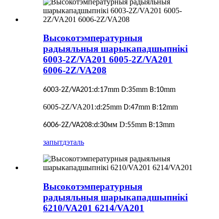
Высокотэмпературныя
радыяльныя шарыкападшыпнікі
6003-2Z/VA201 6005-2Z/VA201
6006-2Z/VA208
:
:
mm
:
mm
:
mm
6003-2Z/VA201
d
17
D
35
B
10
600
-2Z/VA201
:
:
mm
:
mm
:
mm
5
d
25
D
47
B
12
:
:
мм D:
mm
:
mm
6006-2Z/VA208
d
30
55
B
13
запыт
дэталь
Высокотэмпературныя
радыяльныя шарыкападшыпнікі
6210/VA201 6214/VA201