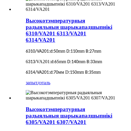
Высокотэмпературныя
радыяльныя шарыкападшыпнікі
6310/VA201 6313/VA201
6314/VA201
:
:
mm
:
mm
:
mm
6310/VA201
d
50
D
110
B
27
6
/VA201
:
:
mm
:
mm
:
mm
313
d
65
D
140
B
33
:
:
мм D:
mm
:
mm
6314/VA201
d
70
150
B
35
запыт
дэталь
Высокотэмпературныя
радыяльныя шарыкападшыпнікі
6305/VA201 6307/VA201