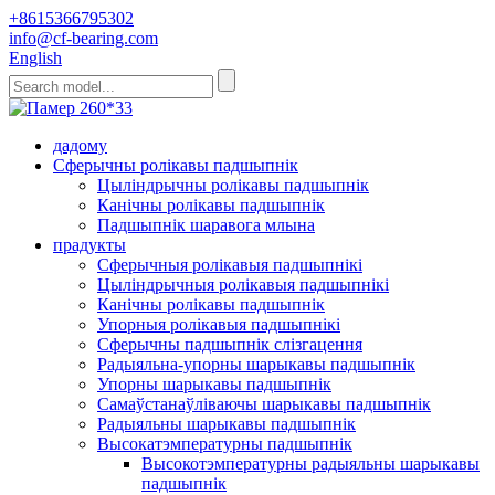
+8615366795302
info@cf-bearing.com
English
дадому
Сферычны ролікавы падшыпнік
Цыліндрычны ролікавы падшыпнік
Канічны ролікавы падшыпнік
Падшыпнік шаравога млына
прадукты
Сферычныя ролікавыя падшыпнікі
Цыліндрычныя ролікавыя падшыпнікі
Канічны ролікавы падшыпнік
Упорныя ролікавыя падшыпнікі
Сферычны падшыпнік слізгацення
Радыяльна-упорны шарыкавы падшыпнік
Упорны шарыкавы падшыпнік
Самаўстанаўліваючы шарыкавы падшыпнік
Радыяльны шарыкавы падшыпнік
Высокатэмпературны падшыпнік
Высокотэмпературны радыяльны шарыкавы
падшыпнік