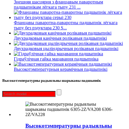
Знешняя шасцярня з фланцавым паваротным
падшыпнікам лёгкага тыпу 231 ...
Фланцавы паваротна-паваротны падшыпнік лёгкага
тыпу без рэдуктара 230 S...
Двухрадковыя канічныя ролікавыя падшыпнікі
Двухрадковыя цыліндрычныя ролікавыя падшыпнікі
Гідраўлічная гайка мацавання падшыпніка
Высокотэмпературныя керамічныя падшыпнікі
Высокотэмпературны радыяльны шарыкавы падшыпнік
Высокотэмпературны радыяльны