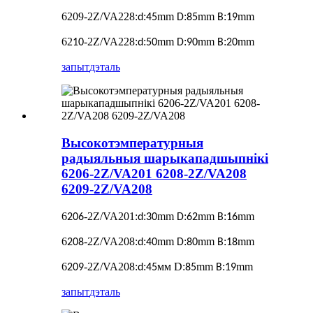
6209-2Z/VA228
:
:
mm
:
mm
:
mm
d
45
D
85
B
19
62
-2Z/VA228
:
:
mm
:
mm
:
mm
10
d
50
D
90
B
20
запыт
дэталь
Высокотэмпературныя
радыяльныя шарыкападшыпнікі
6206-2Z/VA201 6208-2Z/VA208
6209-2Z/VA208
6
-2Z/VA201
:
:
mm
:
mm
:
mm
206
d
30
D
62
B
16
6
-2Z/VA208
:
:
mm
:
mm
:
mm
208
d
40
D
80
B
18
6
-2Z/VA208
:
:
мм D:
mm
:
mm
209
d
45
85
B
19
запыт
дэталь