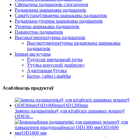
Сферычны падшыпнік слізгацення
Радыяльны шарыкавы падшыпнік
Самаўстанаўліваючы шарыкавы падшыпнік
Радыяльна-упорны шарыкавы падшыпнік
Упорны шарыкавы падшыпнік
Паваротны падшыпнік
Высокатэмпературны падшыпнік
Высокотэмпературны радыяльны шарыкавы
падшыпнік
Іншыя аксэсуары
Рэдуктар вярчальнай печы
Ўтулка конусной драбнілку
Адаптарная ўтулка
Балты, гайкі і шайбы
Асаблівасць прадуктаў
Замена падшыпнікаў для кітайскіх шаравых млыноў
OD830...