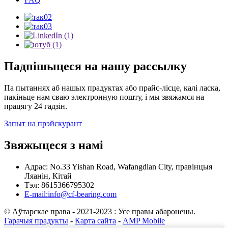
Падпішыцеся на нашу рассылку
Па пытаннях аб нашых прадуктах або прайс-лісце, калі ласка,
пакіньце нам сваю электронную пошту, і мы звяжамся на
працягу 24 гадзін.
Запыт на прэйскурант
Звяжыцеся з намі
Адрас: No.33 Yishan Road, Wafangdian City, правінцыя
Ляанін, Кітай
Тэл: 8615366795302
E-mail:info@cf-bearing.com
© Аўтарскае права - 2021-2023 : Усе правы абаронены.
Гарачыя прадукты
-
Карта сайта
-
AMP Mobile