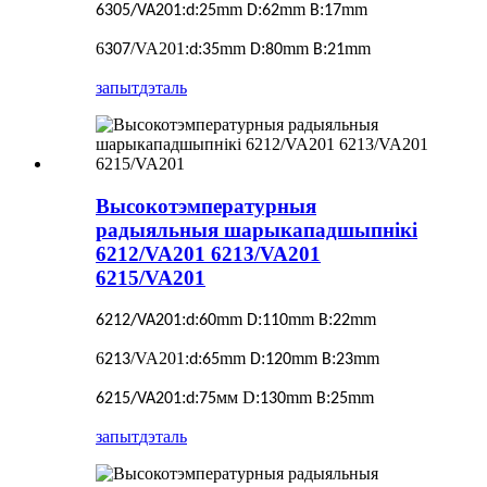
:
:
mm
:
mm
:
mm
6305/VA201
d
25
D
62
B
17
6
/VA201
:
:
mm
:
mm
:
mm
307
d
35
D
80
B
21
запыт
дэталь
Высокотэмпературныя
радыяльныя шарыкападшыпнікі
6212/VA201 6213/VA201
6215/VA201
:
:
mm
:
mm
:
mm
6212/VA201
d
60
D
110
B
22
6
/VA201
:
:
mm
:
mm
:
mm
213
d
65
D
120
B
23
:
:
мм D:
mm
:
mm
6215/VA201
d
75
130
B
25
запыт
дэталь