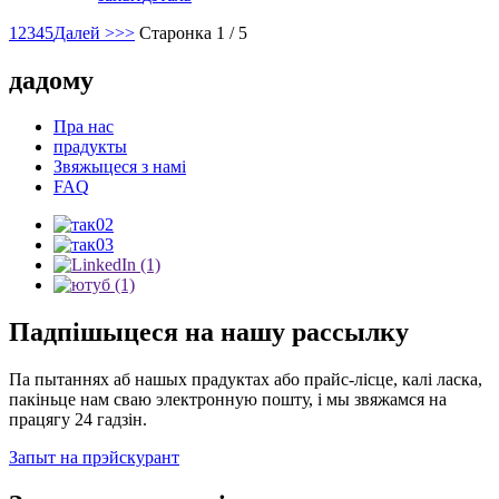
1
2
3
4
5
Далей >
>>
Старонка 1 / 5
дадому
Пра нас
прадукты
Звяжыцеся з намі
FAQ
Падпішыцеся на нашу рассылку
Па пытаннях аб нашых прадуктах або прайс-лісце, калі ласка,
пакіньце нам сваю электронную пошту, і мы звяжамся на
працягу 24 гадзін.
Запыт на прэйскурант