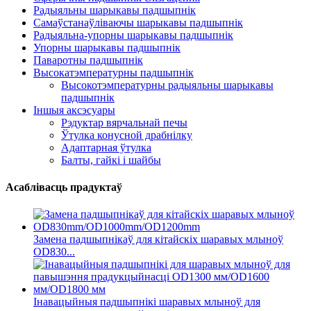
Радыяльны шарыкавы падшыпнік
Самаўстанаўліваючы шарыкавы падшыпнік
Радыяльна-упорны шарыкавы падшыпнік
Упорны шарыкавы падшыпнік
Паваротны падшыпнік
Высокатэмпературны падшыпнік
Высокотэмпературны радыяльны шарыкавы
падшыпнік
Іншыя аксэсуары
Рэдуктар вярчальнай печы
Ўтулка конусной драбнілку
Адаптарная ўтулка
Балты, гайкі і шайбы
Асаблівасць прадуктаў
Замена падшыпнікаў для кітайскіх шаравых млыноў
OD830...
Інавацыйныя падшыпнікі шаравых млыноў для