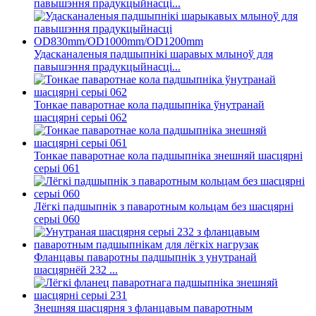
павышэння прадукцыйнасці...
Удасканаленыя падшыпнікі шаравых млыноў для
павышэння прадукцыйнасці...
Тонкае паваротнае кола падшыпніка ўнутранай
шасцярні серыі 062
Тонкае паваротнае кола падшыпніка знешняй шасцярні
серыі 061
Лёгкі падшыпнік з паваротным кольцам без шасцярні
серыі 060
Фланцавы паваротны падшыпнік з унутранай
шасцярнёй 232 ...
Знешняя шасцярня з фланцавым паваротным