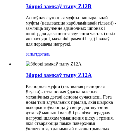
Зборкі замкаў тыпу Z12B
Асноўная функцыя муфты пашыральнай
муфты (называецца карбіламінавай гільзай) -
замяніць злучэнне адзіночных шпонак і
шпліц для дасягнення злучэння частак (такіх
як шасцярні, махавікі, рамяні і г.д.) і валаў
для перадачы нагрузкі.
запыт
дэталь
Зборкі замкаў тыпу Z12A
Распорная муфта (так званая распорная
ўтулка) - гэта новыя ўдасканаленыя
механічныя дэталі асновы сучаснасці. Гэта
новы тып злучальных прылад, якія шырока
выкарыстоўваюцца ў свеце для злучэння
дэталяў машын і валаў, і рэалізуе перадачу
нагрузкі шляхам узмацнення ціску і трэння,
якія ствараюцца паміж паверхнямі
ўключэння, з дапамогай высокатрывалых