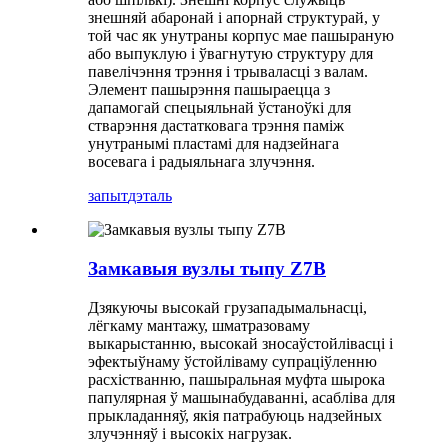
знешняй абаронай і апорнай структурай, у
той час як унутраны корпус мае пашыраную
або выпуклую і ўвагнутую структуру для
павелічэння трэння і трываласці з валам.
Элемент пашырэння пашыраецца з
дапамогай спецыяльнай ўстаноўкі для
стварэння дастатковага трэння паміж
унутранымі пластамі для надзейнага
восевага і радыяльнага злучэння.
запыт
дэталь
Замкавыя вузлы тыпу Z7B
Дзякуючы высокай грузападымальнасці,
лёгкаму мантажу, шматразоваму
выкарыстанню, высокай зносаўстойлівасці і
эфектыўнаму ўстойліваму супраціўленню
расхістванню, пашыральная муфта шырока
папулярная ў машынабудаванні, асабліва для
прыкладанняў, якія патрабуюць надзейных
злучэнняў і высокіх нагрузак.