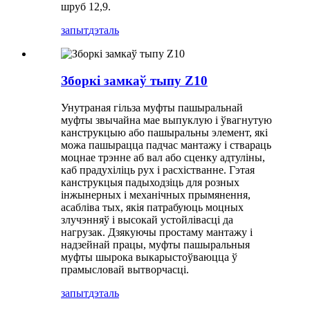
шруб 12,9.
запыт
дэталь
Зборкі замкаў тыпу Z10
Унутраная гільза муфты пашыральнай
муфты звычайна мае выпуклую і ўвагнутую
канструкцыю або пашыральны элемент, які
можа пашырацца падчас мантажу і ствараць
моцнае трэнне аб вал або сценку адтуліны,
каб прадухіліць рух і расхістванне. Гэтая
канструкцыя падыходзіць для розных
інжынерных і механічных прымянення,
асабліва тых, якія патрабуюць моцных
злучэнняў і высокай устойлівасці да
нагрузак. Дзякуючы простаму мантажу і
надзейнай працы, муфты пашыральныя
муфты шырока выкарыстоўваюцца ў
прамысловай вытворчасці.
запыт
дэталь