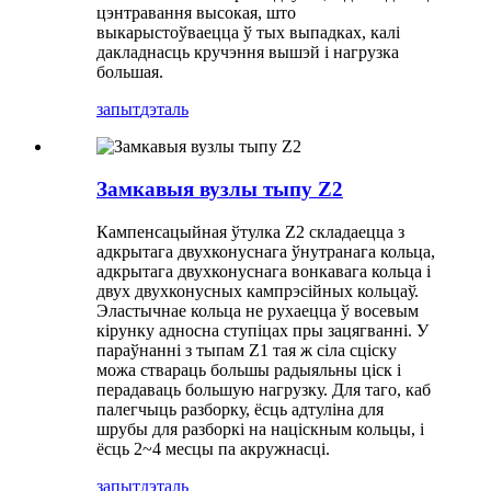
цэнтравання высокая, што
выкарыстоўваецца ў тых выпадках, калі
дакладнасць кручэння вышэй і нагрузка
большая.
запыт
дэталь
Замкавыя вузлы тыпу Z2
Кампенсацыйная ўтулка Z2 складаецца з
адкрытага двухконуснага ўнутранага кольца,
адкрытага двухконуснага вонкавага кольца і
двух двухконусных кампрэсійных кольцаў.
Эластычнае кольца не рухаецца ў восевым
кірунку адносна ступіцах пры зацягванні. У
параўнанні з тыпам Z1 тая ж сіла сціску
можа ствараць большы радыяльны ціск і
перадаваць большую нагрузку. Для таго, каб
палегчыць разборку, ёсць адтуліна для
шрубы для разборкі на націскным кольцы, і
ёсць 2~4 месцы па акружнасці.
запыт
дэталь