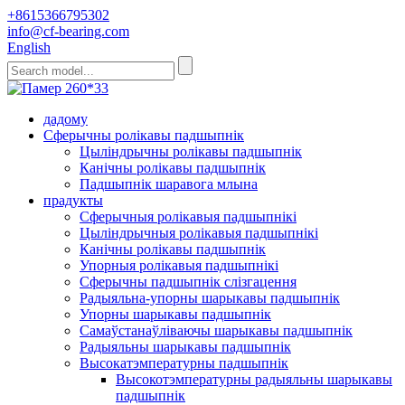
+8615366795302
info@cf-bearing.com
English
дадому
Сферычны ролікавы падшыпнік
Цыліндрычны ролікавы падшыпнік
Канічны ролікавы падшыпнік
Падшыпнік шаравога млына
прадукты
Сферычныя ролікавыя падшыпнікі
Цыліндрычныя ролікавыя падшыпнікі
Канічны ролікавы падшыпнік
Упорныя ролікавыя падшыпнікі
Сферычны падшыпнік слізгацення
Радыяльна-упорны шарыкавы падшыпнік
Упорны шарыкавы падшыпнік
Самаўстанаўліваючы шарыкавы падшыпнік
Радыяльны шарыкавы падшыпнік
Высокатэмпературны падшыпнік
Высокотэмпературны радыяльны шарыкавы
падшыпнік