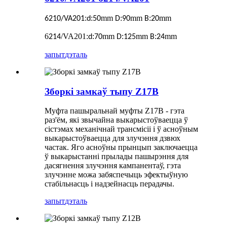
:
:
mm
:
mm
:
mm
6210/VA201
d
50
D
90
B
20
6
/VA201
:
:
mm
:
mm
:
mm
214
d
70
D
125
B
24
запыт
дэталь
Зборкі замкаў тыпу Z17B
Муфта пашыральнай муфты Z17B - гэта
раз'ём, які звычайна выкарыстоўваецца ў
сістэмах механічнай трансмісіі і ў асноўным
выкарыстоўваецца для злучэння дзвюх
частак. Яго асноўны прынцып заключаецца
ў выкарыстанні прылады пашырэння для
дасягнення злучэння кампанентаў, гэта
злучэнне можа забяспечыць эфектыўную
стабільнасць і надзейнасць перадачы.
запыт
дэталь