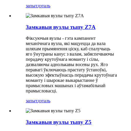
запыт
дэталь
Замкавыя вузлы тыпу Z7A
Фіксуючыя вузлы - гэта кампанент
механічнага вузла, які мацуецца да вала
шляхам прымянення ціску, каб спалучыць
яго ўнутраны канус з валам, забяспечваючы
перадачу крутоўнага моманту і сілы,
дазваляючы аднолькавы восевы рух. Яго
перавагі ўключаюць прастату ўстаноўкі,
высокую эфектыўнасць перадачы крутоўнага
моманту і шырокае выкарыстанне ў
прамысловых машынах і аўтамабільнай
прамысловасці.
запыт
дэталь
Замкавыя вузлы тыпу Z5