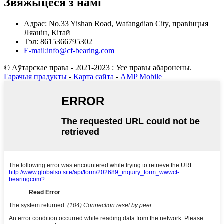
Звяжыцеся з намі
Адрас: No.33 Yishan Road, Wafangdian City, правінцыя
Ляанін, Кітай
Тэл: 8615366795302
E-mail:info@cf-bearing.com
© Аўтарскае права - 2021-2023 : Усе правы абаронены.
Гарачыя прадукты
-
Карта сайта
-
AMP Mobile