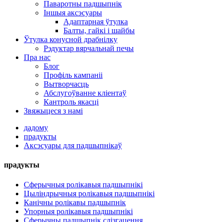
Паваротны падшыпнік
Іншыя аксэсуары
Адаптарная ўтулка
Балты, гайкі і шайбы
Ўтулка конусной драбнілку
Рэдуктар вярчальнай печы
Пра нас
Блог
Профіль кампаніі
Вытворчасць
Абслугоўванне кліентаў
Кантроль якасці
Звяжыцеся з намі
дадому
прадукты
Аксэсуары для падшыпнікаў
прадукты
Сферычныя ролікавыя падшыпнікі
Цыліндрычныя ролікавыя падшыпнікі
Канічны ролікавы падшыпнік
Упорныя ролікавыя падшыпнікі
Сферычны падшыпнік слізгацення