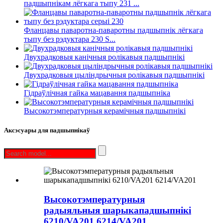
падшыпнікам лёгкага тыпу 231 ...
Фланцавы паваротна-паваротны падшыпнік лёгкага
тыпу без рэдуктара 230 S...
Двухрадковыя канічныя ролікавыя падшыпнікі
Двухрадковыя цыліндрычныя ролікавыя падшыпнікі
Гідраўлічная гайка мацавання падшыпніка
Высокотэмпературныя керамічныя падшыпнікі
Аксэсуары для падшыпнікаў
Высокотэмпературныя
радыяльныя шарыкападшыпнікі
6210/VA201 6214/VA201