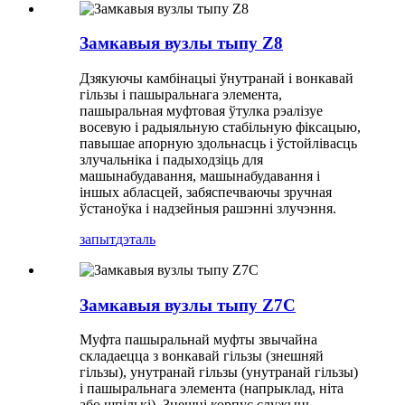
Замкавыя вузлы тыпу Z8
Дзякуючы камбінацыі ўнутранай і вонкавай
гільзы і пашыральнага элемента,
пашыральная муфтовая ўтулка рэалізуе
восевую і радыяльную стабільную фіксацыю,
павышае апорную здольнасць і ўстойлівасць
злучальніка і падыходзіць для
машынабудавання, машынабудавання і
іншых абласцей, забяспечваючы зручная
ўстаноўка і надзейныя рашэнні злучэння.
запыт
дэталь
Замкавыя вузлы тыпу Z7C
Муфта пашыральнай муфты звычайна
складаецца з вонкавай гільзы (знешняй
гільзы), унутранай гільзы (унутранай гільзы)
і пашыральнага элемента (напрыклад, ніта
або шпількі). Знешні корпус служыць