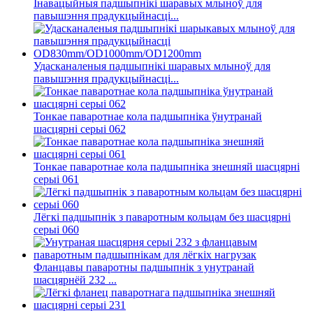
Інавацыйныя падшыпнікі шаравых млыноў для
павышэння прадукцыйнасці...
Удасканаленыя падшыпнікі шаравых млыноў для
павышэння прадукцыйнасці...
Тонкае паваротнае кола падшыпніка ўнутранай
шасцярні серыі 062
Тонкае паваротнае кола падшыпніка знешняй шасцярні
серыі 061
Лёгкі падшыпнік з паваротным кольцам без шасцярні
серыі 060
Фланцавы паваротны падшыпнік з унутранай
шасцярнёй 232 ...