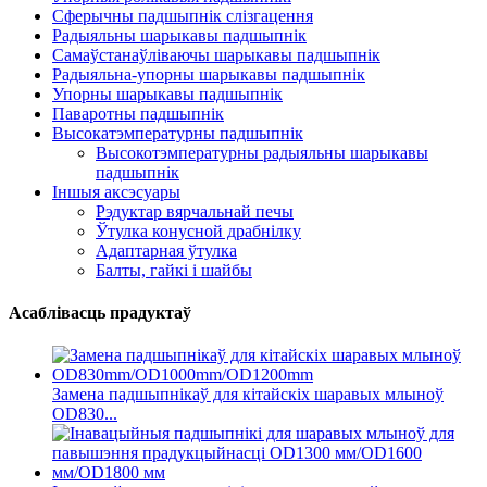
Сферычны падшыпнік слізгацення
Радыяльны шарыкавы падшыпнік
Самаўстанаўліваючы шарыкавы падшыпнік
Радыяльна-упорны шарыкавы падшыпнік
Упорны шарыкавы падшыпнік
Паваротны падшыпнік
Высокатэмпературны падшыпнік
Высокотэмпературны радыяльны шарыкавы
падшыпнік
Іншыя аксэсуары
Рэдуктар вярчальнай печы
Ўтулка конусной драбнілку
Адаптарная ўтулка
Балты, гайкі і шайбы
Асаблівасць прадуктаў
Замена падшыпнікаў для кітайскіх шаравых млыноў
OD830...