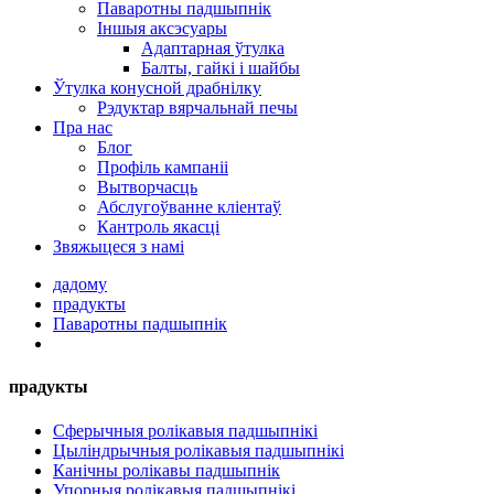
Паваротны падшыпнік
Іншыя аксэсуары
Адаптарная ўтулка
Балты, гайкі і шайбы
Ўтулка конусной драбнілку
Рэдуктар вярчальнай печы
Пра нас
Блог
Профіль кампаніі
Вытворчасць
Абслугоўванне кліентаў
Кантроль якасці
Звяжыцеся з намі
дадому
прадукты
Паваротны падшыпнік
прадукты
Сферычныя ролікавыя падшыпнікі
Цыліндрычныя ролікавыя падшыпнікі
Канічны ролікавы падшыпнік
Упорныя ролікавыя падшыпнікі