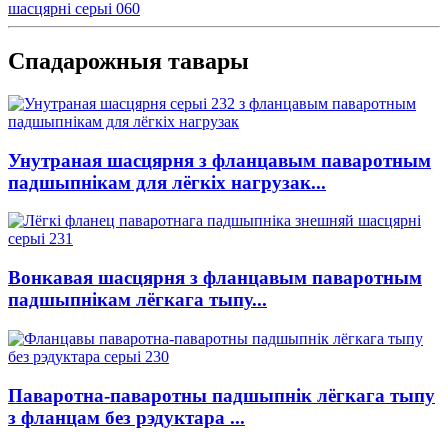
шасцярні серыі 060
Спадарожныя тавары
Унутраная шасцярня з фланцавым паваротным
падшыпнікам для лёгкіх нагрузак...
Вонкавая шасцярня з фланцавым паваротным
падшыпнікам лёгкага тыпу...
Паваротна-паваротны падшыпнік лёгкага тыпу
з фланцам без рэдуктара ...