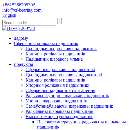
+8615366795302
info@cf-bearing.com
English
дадому
Сферычны ролікавы падшыпнік
Цыліндрычны ролікавы падшыпнік
Канічны ролікавы падшыпнік
Падшыпнік шаравога млына
прадукты
Сферычныя ролікавыя падшыпнікі
Цыліндрычныя ролікавыя падшыпнікі
Канічны ролікавы падшыпнік
Упорныя ролікавыя падшыпнікі
Сферычны падшыпнік слізгацення
Радыяльна-упорны шарыкавы падшыпнік
Упорны шарыкавы падшыпнік
Самаўстанаўліваючы шарыкавы падшыпнік
Радыяльны шарыкавы падшыпнік
Высокатэмпературны падшыпнік
Высокотэмпературны радыяльны шарыкавы
падшыпнік