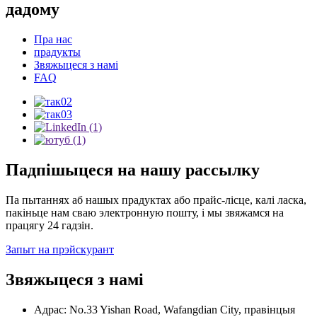
дадому
Пра нас
прадукты
Звяжыцеся з намі
FAQ
Падпішыцеся на нашу рассылку
Па пытаннях аб нашых прадуктах або прайс-лісце, калі ласка,
пакіньце нам сваю электронную пошту, і мы звяжамся на
працягу 24 гадзін.
Запыт на прэйскурант
Звяжыцеся з намі
Адрас: No.33 Yishan Road, Wafangdian City, правінцыя