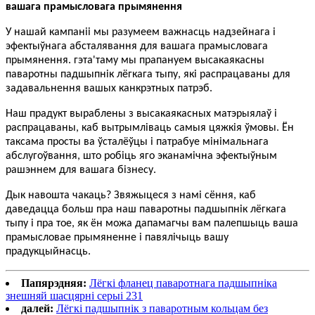
вашага прамысловага прымянення
У нашай кампаніі мы разумеем важнасць надзейнага і
эфектыўнага абсталявання для вашага прамысловага
прымянення. гэта'
таму мы прапануем высакаякасны
паваротны падшыпнік лёгкага тыпу, які распрацаваны для
задавальнення вашых канкрэтных патрэб.
Наш прадукт выраблены з высакаякасных матэрыялаў і
распрацаваны, каб вытрымліваць самыя цяжкія ўмовы. Ён
таксама просты ва ўсталёўцы і патрабуе мінімальнага
абслугоўвання, што робіць яго эканамічна эфектыўным
рашэннем для вашага бізнесу.
Дык навошта чакаць? Звяжыцеся з намі сёння, каб
даведацца больш пра наш паваротны падшыпнік лёгкага
тыпу і пра тое, як ён можа дапамагчы вам палепшыць ваша
прамысловае прымяненне і павялічыць вашу
прадукцыйнасць.
Папярэдняя:
Лёгкі фланец паваротнага падшыпніка
знешняй шасцярні серыі 231
далей:
Лёгкі падшыпнік з паваротным кольцам без