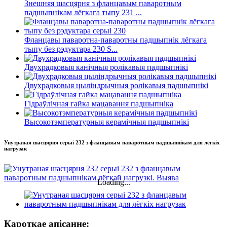
Знешняя шасцярня з фланцавым паваротным
падшыпнікам лёгкага тыпу 231 ...
Фланцавы паваротна-паваротны падшыпнік лёгкага
тыпу без рэдуктара 230 S...
Двухрадковыя канічныя ролікавыя падшыпнікі
Двухрадковыя цыліндрычныя ролікавыя падшыпнікі
Гідраўлічная гайка мацавання падшыпніка
Высокотэмпературныя керамічныя падшыпнікі
Унутраная шасцярня серыі 232 з фланцавым паваротным падшыпнікам для лёгкіх
нагрузак
Loading...
Кароткае апісанне: