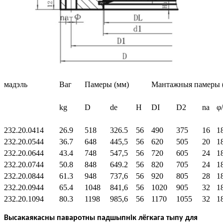
мадэль
Ваг
Памеры (мм)
Мантажныя памеры 
kg
D
de
H
DI
D2
na
φ
232.20.0414
26.9
518
326.5
56
490
375
16
1
232.20.0544
36.7
648
445,5
56
620
505
20
1
232.20.0644
43.4
748
547,5
56
720
605
24
1
232.20.0744
50.8
848
649.2
56
820
705
24
1
232.20.0844
61.3
948
737,6
56
920
805
28
1
232.20.0944
65.4
1048
841,6
56
1020
905
32
1
232.20.1094
80.3
1198
985,6
56
1170
1055
32
1
Высакаякасны паваротны падшыпнік лёгкага тыпу для