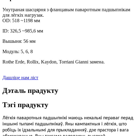
Унутраная шасцярня з фланцавым паваротным падшыпнікам
для лёгкіх нагрузак.
OD: 518 ~1198 мм
ID: 326,5 ~985,6 мм
Вышыня: 56 мм
Модуль: 5, 6, 8
Rothe Erde, Rollix, Kaydon, Torriani Gianni замена.
Дашліце нам ліст
Дэталь прадукту
Тэгі прадукту
Лёгкія паваротныя падшыпнікі маюць некалькі пераваг перад
іншымі тыпамі падшыпнікаў. Яны кампактныя і лёгкія, што
робіць іх ідэальнымі для прыкладанняў, дзе прастора і вага