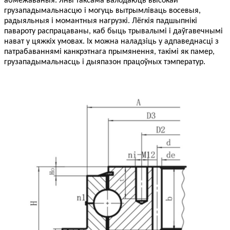
абмежаваныя. Яны таксама валодаюць высокай
грузападымальнасцю і могуць вытрымліваць восевыя,
радыяльныя і момантныя нагрузкі. Лёгкія падшыпнікі
павароту распрацаваны, каб быць трывалымі і даўгавечнымі
нават у цяжкіх умовах. Іх можна наладзіць у адпаведнасці з
патрабаваннямі канкрэтнага прымянення, такімі як памер,
грузападымальнасць і дыяпазон працоўных тэмператур.